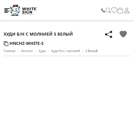
White Sign
ХУДИ Б/Н С МОЛНИЕЙ S БЕЛЫЙ
HNCHZ-WHITE-S
Главная
Каталог
Худи
Худи б/н с молнией
S Белый